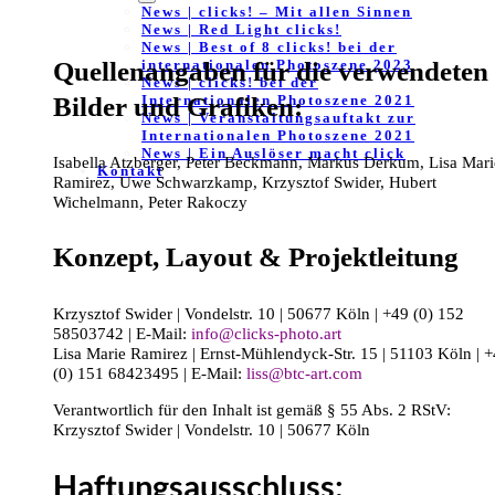
News | clicks! – Mit allen Sinnen
News | Red Light clicks!
News | Best of 8 clicks! bei der
internationalen Photoszene 2023
Quellenangaben für die verwendeten
News | clicks! bei der
Internationalen Photoszene 2021
Bilder und Grafiken:
News | Veranstaltungsauftakt zur
Internationalen Photoszene 2021
News | Ein Auslöser macht click
Isabella Atzberger, Peter Beckmann, Markus Derkum, Lisa Mari
Kontakt
Ramirez, Uwe Schwarzkamp, Krzysztof Swider, Hubert
Wichelmann, Peter Rakoczy
Konzept, Layout & Projektleitung
Krzysztof Swider | Vondelstr. 10 | 50677 Köln | +49 (0) 152
58503742 | E-Mail:
info@clicks-photo.art
Lisa Marie Ramirez | Ernst-Mühlendyck-Str. 15 | 51103 Köln | 
(0) 151 68423495 | E-Mail:
liss@btc-art.com
Verantwortlich für den Inhalt ist gemäß § 55 Abs. 2 RStV:
Krzysztof Swider | Vondelstr. 10 | 50677 Köln
Haftungsausschluss: