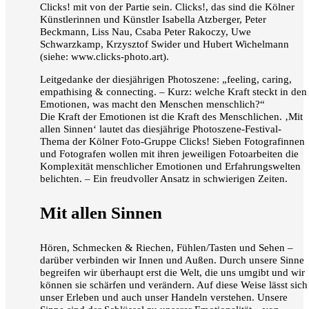
Clicks! mit von der Partie sein. Clicks!, das sind die Kölner
Künstlerinnen und Künstler Isabella Atzberger, Peter
Beckmann, Liss Nau, Csaba Peter Rakoczy, Uwe
Schwarzkamp, Krzysztof Swider und Hubert Wichelmann
(siehe: www.clicks-photo.art).
Leitgedanke der diesjährigen Photoszene: „feeling, caring,
empathising & connecting. – Kurz: welche Kraft steckt in den
Emotionen, was macht den Menschen menschlich?“
Die Kraft der Emotionen ist die Kraft des Menschlichen. ‚Mit
allen Sinnen‘ lautet das diesjährige Photoszene-Festival-
Thema der Kölner Foto-Gruppe Clicks! Sieben Fotografinnen
und Fotografen wollen mit ihren jeweiligen Fotoarbeiten die
Komplexität menschlicher Emotionen und Erfahrungswelten
belichten. – Ein freudvoller Ansatz in schwierigen Zeiten.
Mit allen Sinnen
Hören, Schmecken & Riechen, Fühlen/Tasten und Sehen –
darüber verbinden wir Innen und Außen. Durch unsere Sinne
begreifen wir überhaupt erst die Welt, die uns umgibt und wir
können sie schärfen und verändern. Auf diese Weise lässt sich
unser Erleben und auch unser Handeln verstehen. Unsere