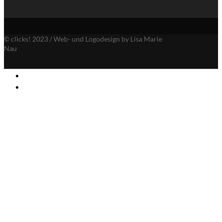
© clicks! 2023 / Web- und Logodesign by Lisa Marie
Nau